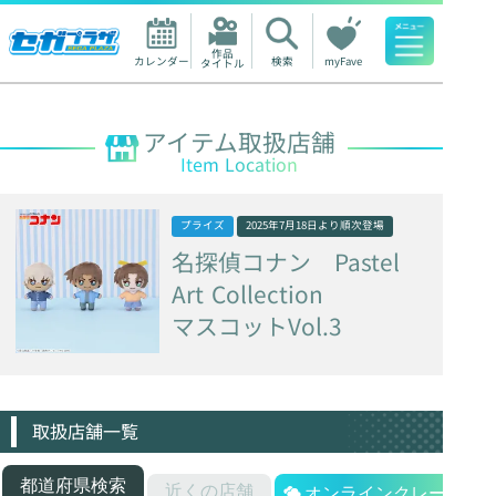
作品

カレンダー
検索
myFave
タイトル
人気ワード
アイテム取扱店舗
Item Location
プライズ
2025年7月18日
より順次登場
名探偵コナン
Pastel
Art
Collection
マスコットVol.3
取扱店舗一覧
都道府県検索
近くの店舗
オンラインクレーン