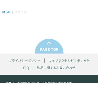
HOME
プライズ
プライバシーポリシー
ウェブアクセシビリティ方針
FAQ
製品に関するお問い合わせ
本サイトは
株式会社セガ フェイブ
が運営しております。
本サイト上で使用されているすべての画像、文章、情報、音声、動画等
は株式会社セガの著作権により保護されております。
掲載の製品は開発中のものがございます。実際の製品とはデザイン、仕
様などが異なる場合がございます。