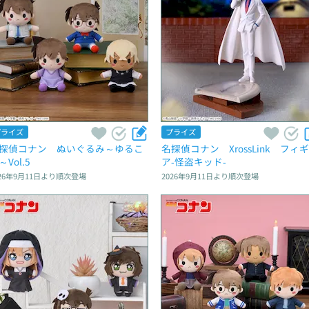
プライズ
プライズ
探偵コナン　ぬいぐるみ～ゆるこ
名探偵コナン　XrossLink　フィ
～Vol.5
ア‐怪盗キッド‐
26年9月11日
より順次登場
2026年9月11日
より順次登場