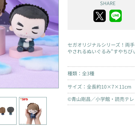
SHARE
セガオリジナルシリーズ！両手
やされるぬいぐるみ“すやちび
種類：全3種
サイズ：全長約10×7×11cm
©青山剛昌／小学館・読売テレビ・