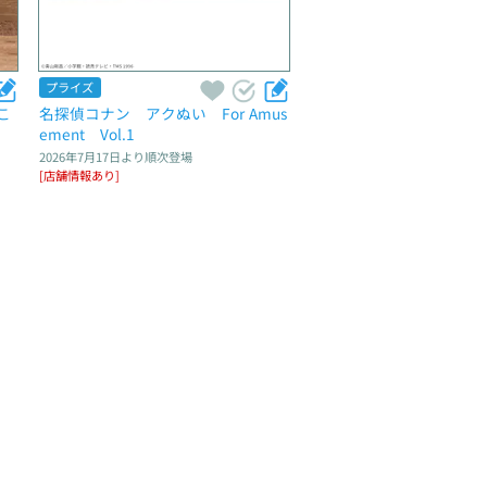
プライズ
こ
名探偵コナン　アクぬい　For Amus
ement　Vol.1
2026年7月17日
より順次登場
[店舗情報あり]