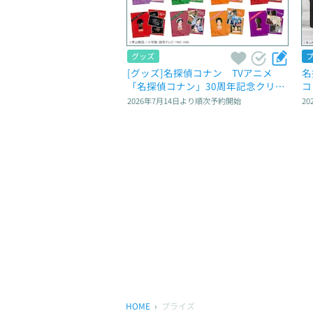
グッズ
[グッズ]名探偵コナン　TVアニメ
名
「名探偵コナン」30周年記念クリア
コ
ファイルVol.2
2026年7月14日
より順次予約開始
20
HOME
プライズ