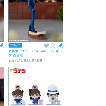
プライズ
ギュ
名探偵コナン　XrossLink　フィギュ
ア‐白馬探‐
2026年9月11日
より順次登場