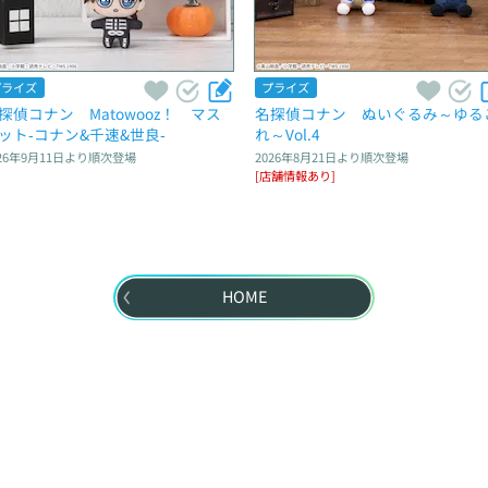
プライズ
プライズ
探偵コナン　Matowooz！　マス
名探偵コナン　ぬいぐるみ～ゆる
ット‐コナン&千速&世良‐
れ～Vol.4
26年9月11日
より順次登場
2026年8月21日
より順次登場
[店舗情報あり]
HOME