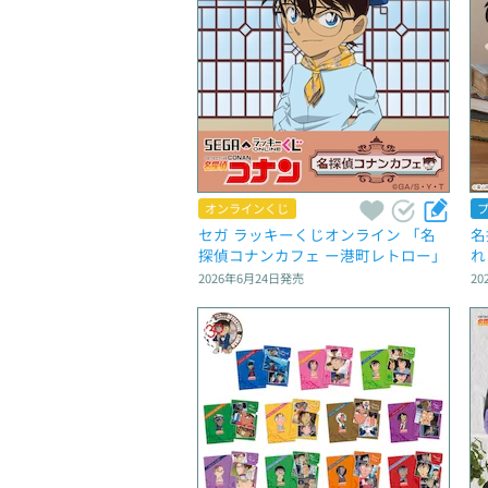
オンラインくじ
セガ ラッキーくじオンライン 「名
名
探偵コナンカフェ ー港町レトロー」
れ
2026年6月24日
発売
20