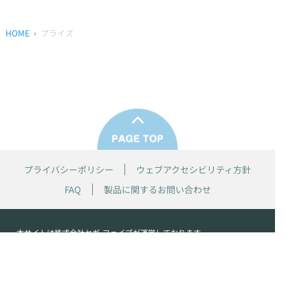
HOME
プライズ
プライバシーポリシー
ウェブアクセシビリティ方針
FAQ
製品に関するお問い合わせ
本サイトは
株式会社セガ フェイブ
が運営しております。
本サイト上で使用されているすべての画像、文章、情報、音声、動画等
は株式会社セガの著作権により保護されております。
掲載の製品は開発中のものがございます。実際の製品とはデザイン、仕
様などが異なる場合がございます。