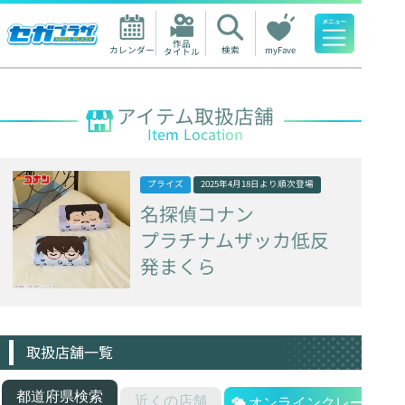
作品

カレンダー
検索
myFave
タイトル
人気ワード
アイテム取扱店舗
Item Location
プライズ
2025年4月18日
より順次登場
名探偵コナン
プラチナムザッカ低反
発まくら
取扱店舗一覧
都道府県検索
近くの店舗
オンラインクレーン