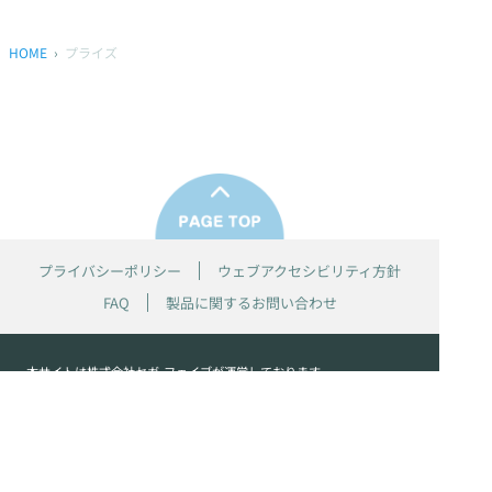
HOME
プライズ
プライバシーポリシー
ウェブアクセシビリティ方針
FAQ
製品に関するお問い合わせ
本サイトは
株式会社セガ フェイブ
が運営しております。
本サイト上で使用されているすべての画像、文章、情報、音声、動画等
は株式会社セガの著作権により保護されております。
掲載の製品は開発中のものがございます。実際の製品とはデザイン、仕
様などが異なる場合がございます。