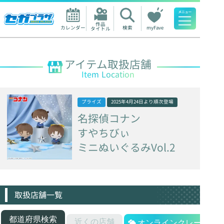
作品

カレンダー
検索
myFave
タイトル
人気ワード
アイテム取扱店舗
Item Location
プライズ
2025年4月24日
より順次登場
名探偵コナン
すやちびぃ
ミニぬいぐるみVol.2
取扱店舗一覧
都道府県検索
近くの店舗
オンラインクレーン