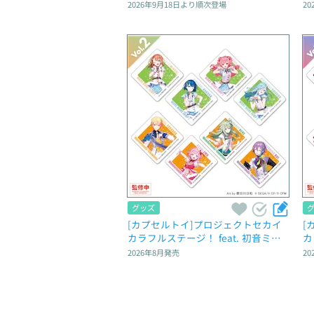
スコット“バーチャル・シンガー” ～
ス
2026年9月18日
より順次登場
20
Brand New World～
～
グッズ
[カプセルトイ]プロジェクトセカイ 
[
カラフルステージ！ feat. 初音ミ
カ
ク　カプセルアクリルマグネット　
ク
2026年8月
発売
20
Vol.2
Vo