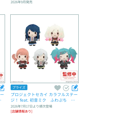
ウ
ク　カプセルアクリルマグネット　
2026年9月
発売
Vol.3
プライズ
テー
プロジェクトセカイ カラフルステー
マ
ジ！ feat. 初音ミク　ふわぷち　マ
n
スコット“Leo/need”～Brand New W
2026年7月17日
より順次登場
orld～
[店舗情報あり]