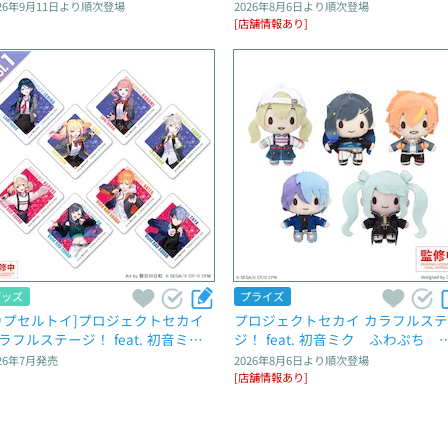
コット“25時、ナイトコードで。” 
スコット“ワンダーランズ× ショ
26年9月11日
より順次登場
2026年8月6日
より順次登場
Brand New World～
タイム”～Brand New World～
[店舗情報あり]
グッズ
プライズ
カプセルトイ]プロジェクトセカイ 
プロジェクトセカイ カラフルス
ラフルステージ！ feat. 初音ミ
ジ！ feat. 初音ミク　ふわぷち　
　カプセルアクリルマグネット　
スコット“Vivid BAD SQUAD”～Bra
26年7月
発売
2026年8月6日
より順次登場
l.1
d New World～
[店舗情報あり]