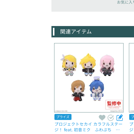
お気に入
関連アイテム
プライズ
プロジェクトセカイ カラフルステー
プ
ジ！ feat. 初音ミク　ふわぷち　マ
ジ