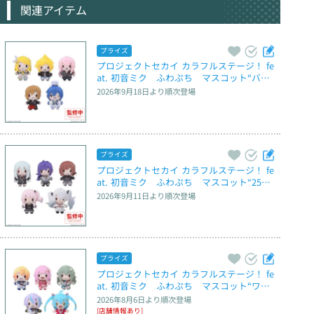
関連アイテム
プライズ
プロジェクトセカイ カラフルステージ！ fe
at. 初音ミク　ふわぷち　マスコット“バー
チャル・シンガー” ～Brand New World～
2026年9月18日
より順次登場
プライズ
プロジェクトセカイ カラフルステージ！ fe
at. 初音ミク　ふわぷち　マスコット“25
時、ナイトコードで。” ～Brand New Worl
2026年9月11日
より順次登場
d～
プライズ
プロジェクトセカイ カラフルステージ！ fe
at. 初音ミク　ふわぷち　マスコット“ワン
ダーランズ× ショウタイム”～Brand New 
2026年8月6日
より順次登場
World～
[店舗情報あり]