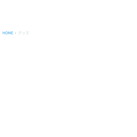
HOME
グッズ
プライバシーポリシー
ウェブアクセシビリティ方針
FAQ
製品に関するお問い合わせ
本サイトは
株式会社セガ フェイブ
が運営しております。
本サイト上で使用されているすべての画像、文章、情報、音声、動画等
は株式会社セガの著作権により保護されております。