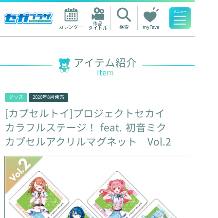
作品

カレンダー
検索
myFave
タイトル
人気ワード
アイテム紹介
Item
グッズ
2026年8月
発売
[カプセルトイ]プロジェクトセカイ
カラフルステージ！
feat.
初音ミク
カプセルアクリルマグネット
Vol.2