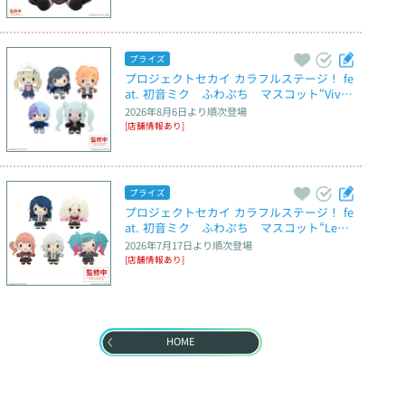
プライズ
プロジェクトセカイ カラフルステージ！ fe
at. 初音ミク　ふわぷち　マスコット“Vivi
d BAD SQUAD”～Brand New World～
2026年8月6日
より順次登場
[店舗情報あり]
プライズ
プロジェクトセカイ カラフルステージ！ fe
at. 初音ミク　ふわぷち　マスコット“Leo/
need”～Brand New World～
2026年7月17日
より順次登場
[店舗情報あり]
HOME