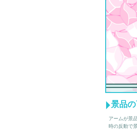
景品の
アームが景
時の反動で