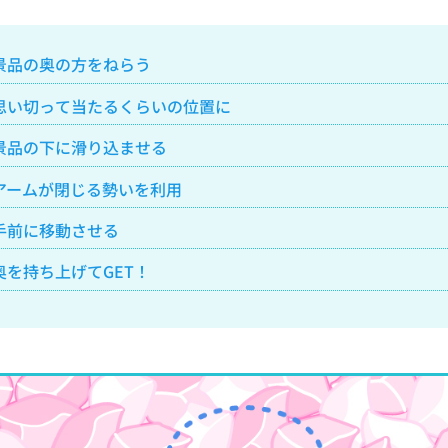
：景品の奥の方をねらう
：思い切って当たるくらいの位置に
：景品の下に滑り込ませる
：アームが閉じる勢いを利用
：手前に移動させる
：奥を持ち上げてGET！