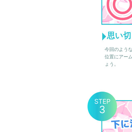
思い切
今回のよう
位置にアー
ょう。
STEP
3