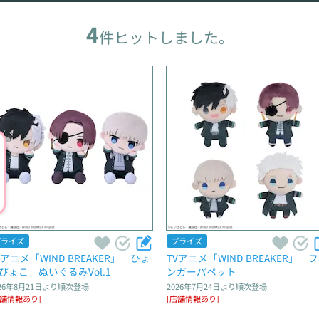
4
件ヒットしました。
プライズ
プライズ
Vアニメ「WIND BREAKER」　ひょ
TVアニメ「WIND BREAKER」　
ぴょこ　ぬいぐるみVol.1
ンガーパペット
26年8月21日
より順次登場
2026年7月24日
より順次登場
店舗情報あり]
[店舗情報あり]