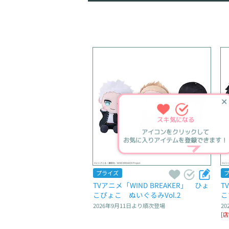
✕
スキ
気になる
アイコンをクリックして
お気に入りアイテムを登録できます！
プライズ
TVアニメ「WIND BREAKER」　ひょ
T
こぴょこ　ぬいぐるみVol.2
こ
2026年9月11日
より順次登場
20
[