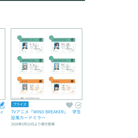
プライズ
フィ
TVアニメ「WIND BREAKER」　学生
証風カードミラー
2026年5月15日
より順次登場