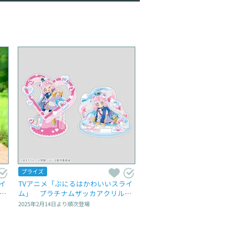
プライズ
イ
TVアニメ「ぷにるはかわいいスライ
んや
ム」　プラチナムザッカアクリルジ
オラマ
2025年2月14日
より順次登場