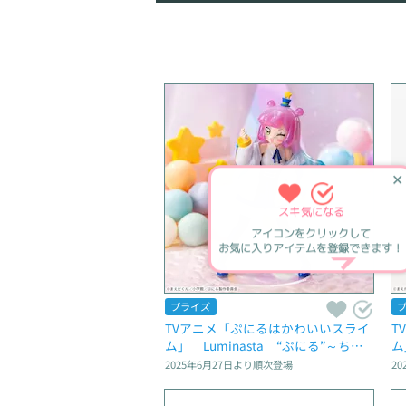
✕
スキ
気になる
アイコンをクリックして
お気に入りアイテムを登録できます！
プライズ
TVアニメ「ぷにるはかわいいスライ
T
ム」　Luminasta　“ぷにる”～ちょ
ム
っと大人なかわいいぷにる～
ギ
2025年6月27日
より順次登場
20