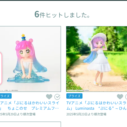
6
件ヒットしました。
プライズ
プライズ
Vアニメ「ぷにるはかわいいスライ
TVアニメ「ぷにるはかわいいスラ
」　ちょこのせ　プレミアムフィ
ム」 Luminasta　“ぷにる” ～ひ
ュア“いつものかわいいぷにる”
り避暑地のかわいいぷにる～
25年5月29日
より順次登場
2025年5月23日
より順次登場