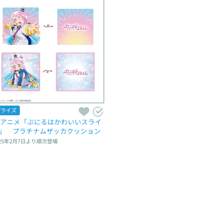
プライズ
Vアニメ「ぷにるはかわいいスライ
」　プラチナムザッカクッション
25年2月7日
より順次登場