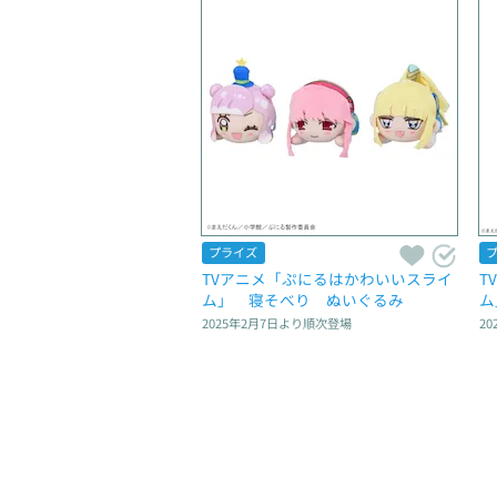
プライズ
TVアニメ「ぷにるはかわいいスライ
T
ム」　寝そべり　ぬいぐるみ
ム
2025年2月7日
より順次登場
20