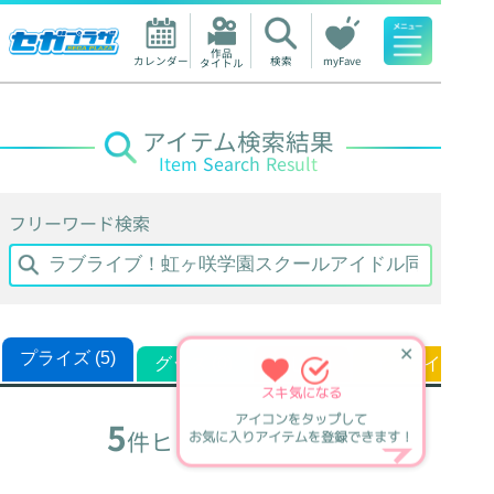
作品

カレンダー
検索
myFave
タイトル
人気ワード
アイテム検索結果
Item Search Result
フリーワード検索
✕
プライズ (5)
グッズ (0)
くじ (0)
オンラインくじ (
スキ
気になる
アイコンをタップして
5
件ヒットしました。
お気に入りアイテムを登録できます！