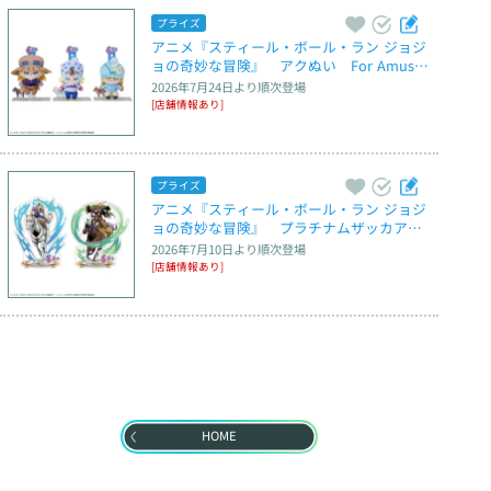
プライズ
アニメ『スティール・ボール・ラン ジョジ
ョの奇妙な冒険』　アクぬい　For Amuse
ment
2026年7月24日
より順次登場
[店舗情報あり]
プライズ
アニメ『スティール・ボール・ラン ジョジ
ョの奇妙な冒険』　プラチナムザッカアク
リルジオラマ
2026年7月10日
より順次登場
[店舗情報あり]
HOME