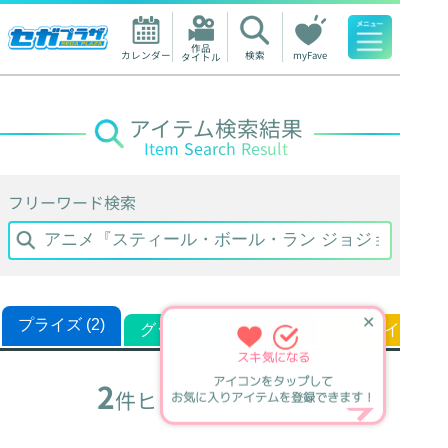
作品

カレンダー
検索
myFave
タイトル
人気ワード
アイテム検索結果
Item Search Result
フリーワード検索
✕
プライズ (2)
グッズ (0)
くじ (0)
オンラインくじ (
スキ
気になる
アイコンをタップして
2
件ヒットしました。
お気に入りアイテムを登録できます！