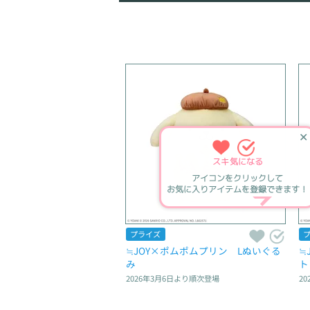
✕
スキ
気になる
アイコンをクリックして
お気に入りアイテムを登録できます！
プライズ
≒JOY×ポムポムプリン　Lぬいぐる
≒
み
ト
2026年3月6日
より順次登場
20