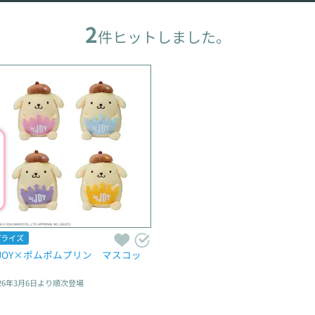
2
件ヒットしました。
プライズ
JOY×ポムポムプリン　マスコッ
26年3月6日
より順次登場