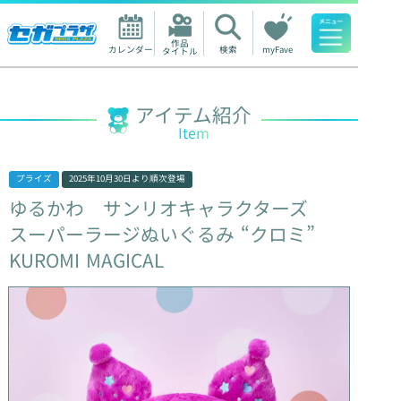
作品

カレンダー
検索
myFave
タイトル
人気ワード
アイテム紹介
Item
プライズ
2025年10月30日
より順次登場
ゆるかわ
サンリオキャラクターズ
スーパーラージぬいぐるみ
“クロミ”
KUROMI
MAGICAL