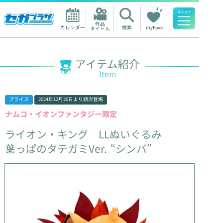
作品

カレンダー
検索
myFave
タイトル
人気ワード
アイテム紹介
Item
プライズ
2024年12月20日
より順次登場
ナムコ・イオンファンタジー限定
ライオン・キング
LLぬいぐるみ
葉っぱのタテガミVer.
“シンバ”