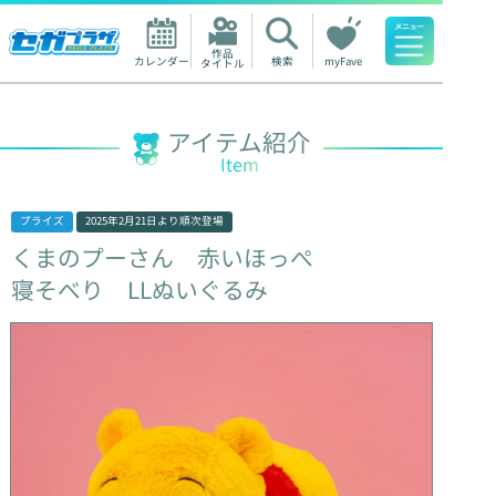
作品

カレンダー
検索
myFave
タイトル
人気ワード
アイテム紹介
Item
プライズ
2025年2月21日
より順次登場
くまのプーさん
赤いほっぺ
寝そべり
LLぬいぐるみ