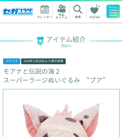
作品

カレンダー
検索
myFave
タイトル
人気ワード
アイテム紹介
Item
プライズ
2024年11月29日
より順次登場
モアナと伝説の海２
スーパーラージぬいぐるみ
“プア”