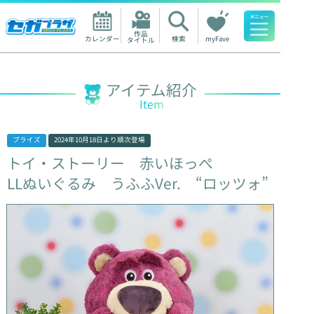
作品

カレンダー
検索
myFave
タイトル
人気ワード
アイテム紹介
Item
プライズ
2024年10月18日
より順次登場
トイ・ストーリー
赤いほっぺ
LLぬいぐるみ
うふふVer.
“ロッツォ”