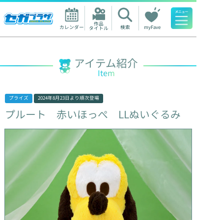
作品

カレンダー
検索
myFave
タイトル
人気ワード
アイテム紹介
Item
プライズ
2024年8月23日
より順次登場
プルート
赤いほっぺ
LLぬいぐるみ