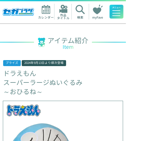
作品

カレンダー
検索
myFave
タイトル
人気ワード
アイテム紹介
Item
プライズ
2024年9月13日
より順次登場
ドラえもん
スーパーラージぬいぐるみ
～おひるね～