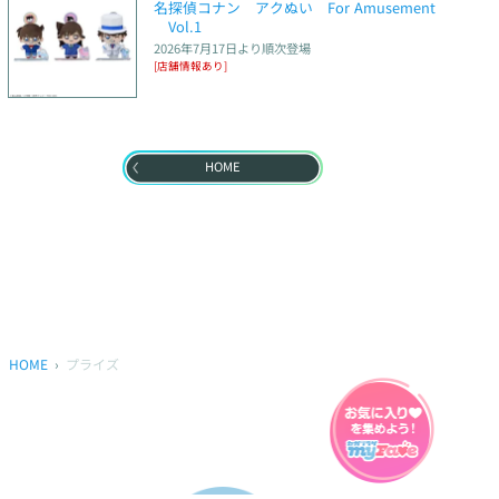
名探偵コナン　アクぬい　For Amusement
　Vol.1
2026年7月17日
より順次登場
[店舗情報あり]
HOME
HOME
プライズ