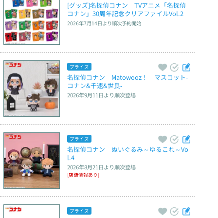
[グッズ]名探偵コナン　TVアニメ「名探偵
コナン」30周年記念クリアファイルVol.2
2026年7月14日
より順次予約開始
プライズ
名探偵コナン　Matowooz！　マスコット‐
コナン&千速&世良‐
2026年9月11日
より順次登場
プライズ
名探偵コナン　ぬいぐるみ～ゆるこれ～Vo
l.4
2026年8月21日
より順次登場
[店舗情報あり]
プライズ