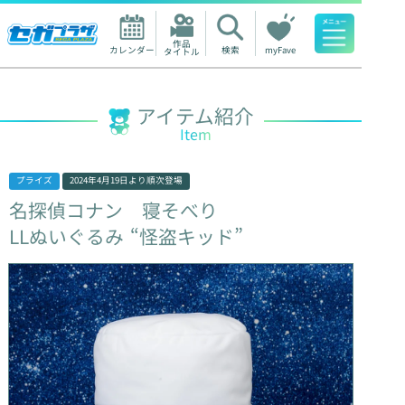
作品

カレンダー
検索
myFave
タイトル
人気ワード
アイテム紹介
Item
プライズ
2024年4月19日
より順次登場
名探偵コナン
寝そべり
LLぬいぐるみ
“怪盗キッド”