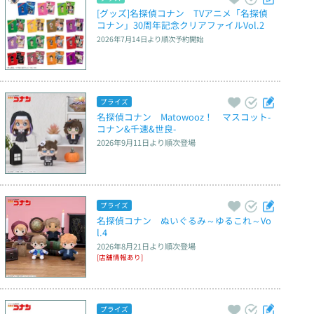
[グッズ]名探偵コナン　TVアニメ「名探偵
コナン」30周年記念クリアファイルVol.2
2026年7月14日
より順次予約開始
プライズ
名探偵コナン　Matowooz！　マスコット‐
コナン&千速&世良‐
2026年9月11日
より順次登場
プライズ
名探偵コナン　ぬいぐるみ～ゆるこれ～Vo
l.4
2026年8月21日
より順次登場
[店舗情報あり]
プライズ