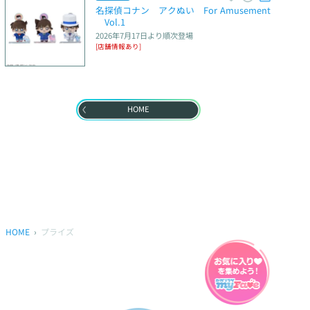
名探偵コナン　アクぬい　For Amusement
　Vol.1
2026年7月17日
より順次登場
[店舗情報あり]
HOME
HOME
プライズ