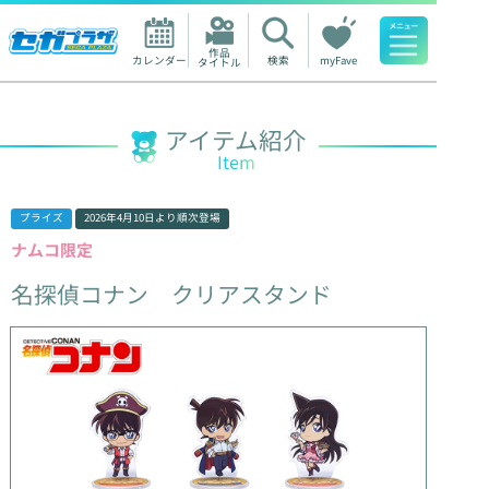
作品

カレンダー
検索
myFave
タイトル
人気ワード
アイテム紹介
Item
プライズ
2026年4月10日
より順次登場
ナムコ限定
名探偵コナン
クリアスタンド