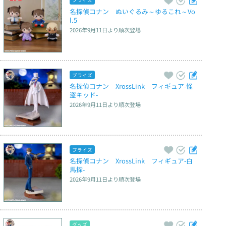
プライズ
名探偵コナン　ぬいぐるみ～ゆるこれ～Vo
l.5
2026年9月11日
より順次登場
プライズ
名探偵コナン　XrossLink　フィギュア‐怪
盗キッド‐
2026年9月11日
より順次登場
プライズ
名探偵コナン　XrossLink　フィギュア‐白
馬探‐
2026年9月11日
より順次登場
グッズ