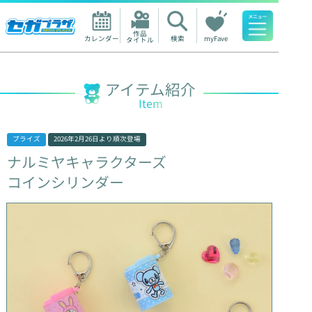
作品

カレンダー
検索
myFave
タイトル
人気ワード
アイテム紹介
Item
プライズ
2026年2月26日
より順次登場
ナルミヤキャラクターズ
コインシリンダー