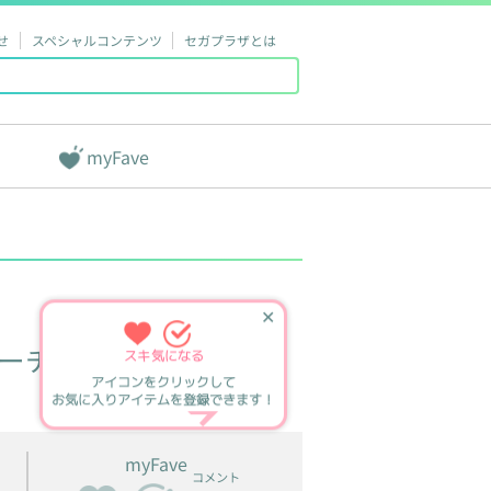
せ
スペシャルコンテンツ
セガプラザとは
myFave
✕
ーチ
スキ
気になる
アイコンをクリックして
お気に入りアイテムを登録できます！
myFave
コメント