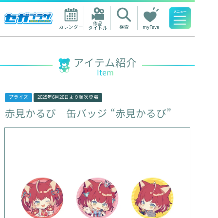
作品

カレンダー
検索
myFave
タイトル
人気ワード
アイテム紹介
Item
プライズ
2025年6月20日
より順次登場
赤見かるび
缶バッジ
“赤見かるび”