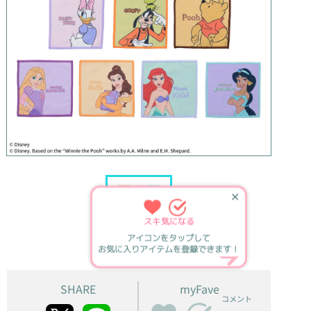
✕
スキ
気になる
アイコンをタップして
お気に入りアイテムを登録できます！
SHARE
myFave
コメント