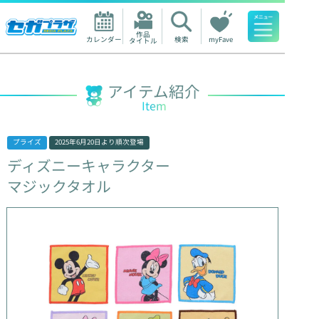
作品

カレンダー
検索
myFave
タイトル
人気ワード
アイテム紹介
Item
プライズ
2025年6月20日
より順次登場
ディズニーキャラクター
マジックタオル