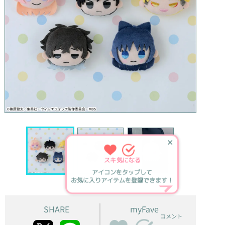
✕
スキ
気になる
アイコンをタップして
お気に入りアイテムを登録できます！
SHARE
myFave
コメント