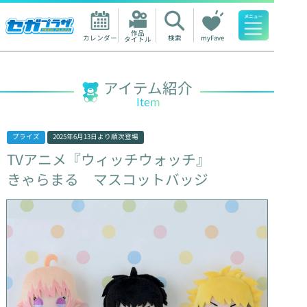
作品

カレンダー
検索
myFave
タイトル
人気ワード
アイテム紹介
Item
プライズ
2025年6月13日
より順次登場
TVアニメ『ウィッチウォッチ』
きゃらまる
マスコットバッジ