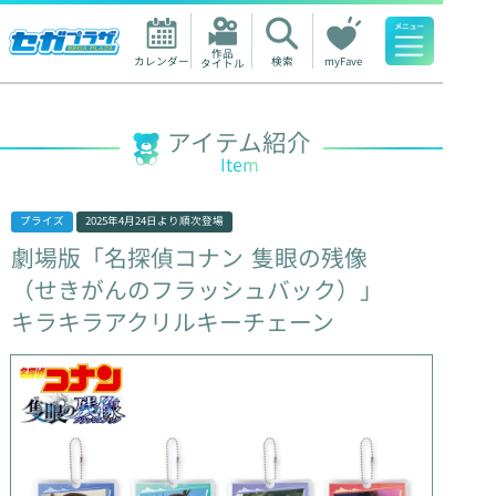
作品

カレンダー
検索
myFave
タイトル
人気ワード
アイテム紹介
Item
プライズ
2025年4月24日
より順次登場
劇場版「名探偵コナン
隻眼の残像
（せきがんのフラッシュバック）」
キラキラアクリルキーチェーン