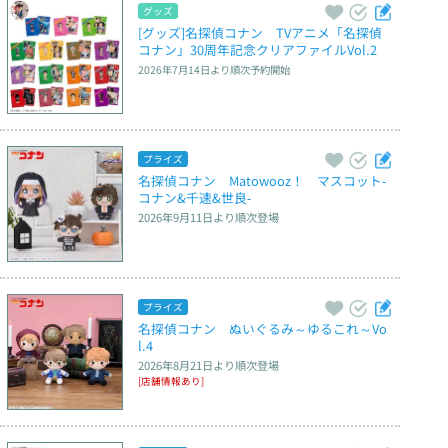
グッズ
[グッズ]名探偵コナン　TVアニメ「名探偵
コナン」30周年記念クリアファイルVol.2
2026年7月14日
より順次予約開始
プライズ
名探偵コナン　Matowooz！　マスコット‐
コナン&千速&世良‐
2026年9月11日
より順次登場
プライズ
名探偵コナン　ぬいぐるみ～ゆるこれ～Vo
l.4
2026年8月21日
より順次登場
[店舗情報あり]