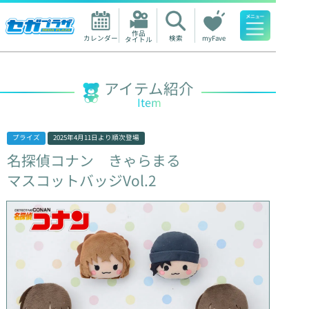
作品

カレンダー
検索
myFave
タイトル
人気ワード
アイテム紹介
Item
プライズ
2025年4月11日
より順次登場
名探偵コナン
きゃらまる
マスコットバッジVol.2