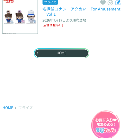
プライズ
名探偵コナン　アクぬい　For Amusement
　Vol.1
2026年7月17日
より順次登場
[店舗情報あり]
HOME
HOME
プライズ