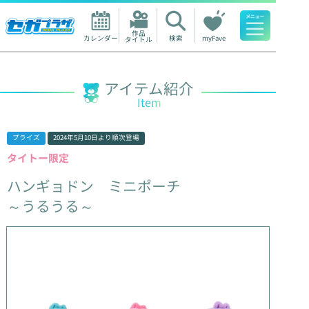
作品

カレンダー
検索
myFave
タイトル
人気ワード
アイテム紹介
Item
プライズ
2024年5月10日
より順次登場
タイトー限定
ハンギョドン
ミニポーチ
～うるうる～