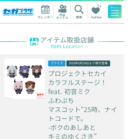
作品

カレンダー
検索
myFave
タイトル
人気ワード
アイテム取扱店舗
Item Location
プライズ
2026年6月26日
より順次登場
プロジェクトセカイ
カラフルステージ！
feat.
初音ミク
ふわぷち
マスコット“25時、ナイ
トコードで。
-ボクのあしあと
キミのゆくさき”