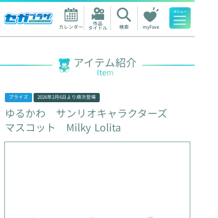
作品

カレンダー
検索
myFave
タイトル
人気ワード
アイテム紹介
Item
プライズ
2026年2月6日
より順次登場
ゆるかわ
サンリオキャラクターズ
マスコット
Milky
Lolita