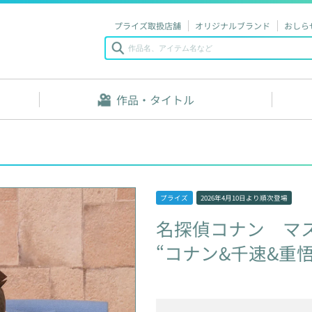
プライズ取扱店舗
オリジナルブランド
おしら
作品・タイトル
プライズ
2026年4月10日
より順次登場
名探偵コナン
マ
“コナン&千速&重悟