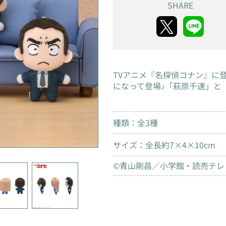
SHARE
TVアニメ『名探偵コナン』に
になって登場♪「萩原千速」と
種類：全3種
サイズ：全長約7×4×10cm
©青山剛昌／小学館・読売テレビ・