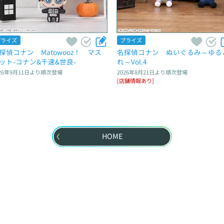
プライズ
プライズ
探偵コナン　Matowooz！　マス
名探偵コナン　ぬいぐるみ～ゆる
ット‐コナン&千速&世良‐
れ～Vol.4
26年9月11日
より順次登場
2026年8月21日
より順次登場
[店舗情報あり]
HOME