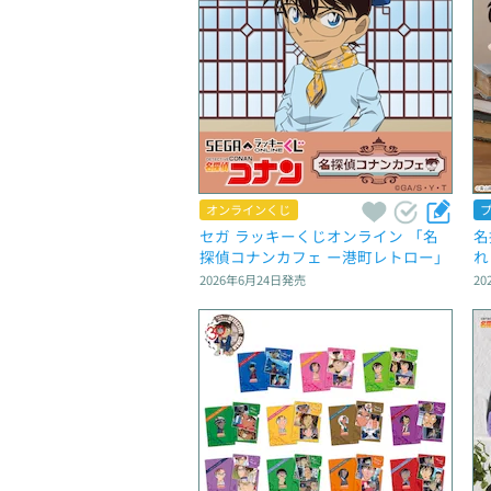
オンラインくじ
セガ ラッキーくじオンライン 「名
名
探偵コナンカフェ ー港町レトロー」
れ
2026年6月24日
発売
20