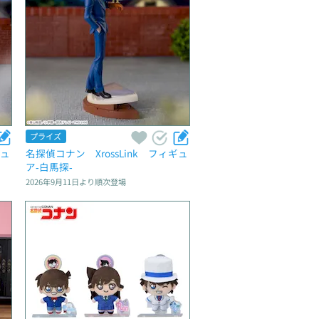
プライズ
ギュ
名探偵コナン　XrossLink　フィギュ
ア‐白馬探‐
2026年9月11日
より順次登場