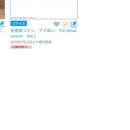
プライズ
こ
名探偵コナン　アクぬい　For Amus
ement　Vol.1
2026年7月17日
より順次登場
[店舗情報あり]