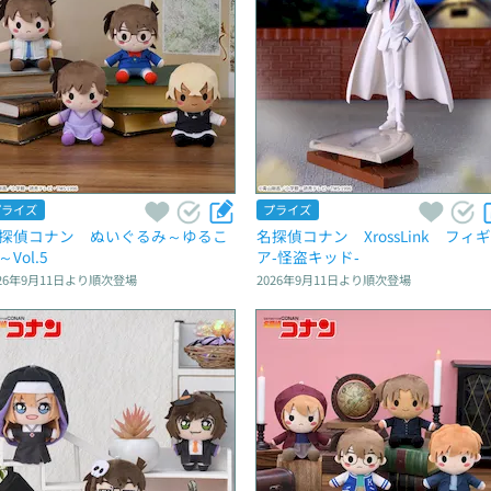
プライズ
プライズ
探偵コナン　ぬいぐるみ～ゆるこ
名探偵コナン　XrossLink　フィ
～Vol.5
ア‐怪盗キッド‐
26年9月11日
より順次登場
2026年9月11日
より順次登場