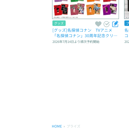
グッズ
[グッズ]名探偵コナン　TVアニメ
名
「名探偵コナン」30周年記念クリア
コ
ファイルVol.2
2026年7月14日
より順次予約開始
20
HOME
プライズ