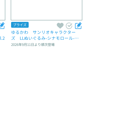
プライズ
ゆるかわ　サンリオキャラクター
.2
ズ　LLぬいぐるみ‐シナモロール‐　L
una et Sol
2026年9月11日
より順次登場