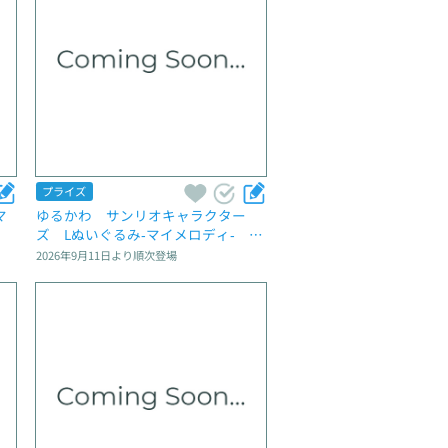
プライズ
マ
ゆるかわ　サンリオキャラクター
ズ　Lぬいぐるみ‐マイメロディ‐　Lu
na et Sol
2026年9月11日
より順次登場