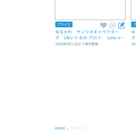
プライズ
ゆるかわ　サンリオキャラクター
ゆ
ズ　Lぬいぐるみ‐クロミ‐　Luna et 
ズ
Sol
2026年9月11日
より順次登場
20
HOME
プライズ