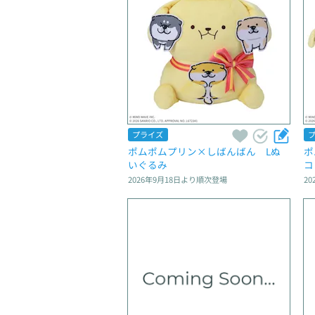
プライズ
ポムポムプリン×しばんばん　Lぬ
ポ
いぐるみ
コ
2026年9月18日
より順次登場
20