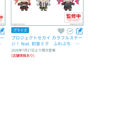
プライズ
テー
プロジェクトセカイ カラフルステー
マ
ジ！ feat. 初音ミク　ふわぷち　マ
n
スコット“Leo/need”～Brand New W
2026年7月17日
より順次登場
orld～
[店舗情報あり]