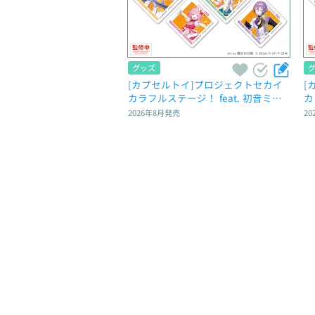
グッズ
[カプセルトイ]プロジェクトセカイ 
[
カラフルステージ！ feat. 初音ミ
カ
ク　カプセルアクリルマグネット　
ク
2026年8月
発売
20
Vol.2
Vo