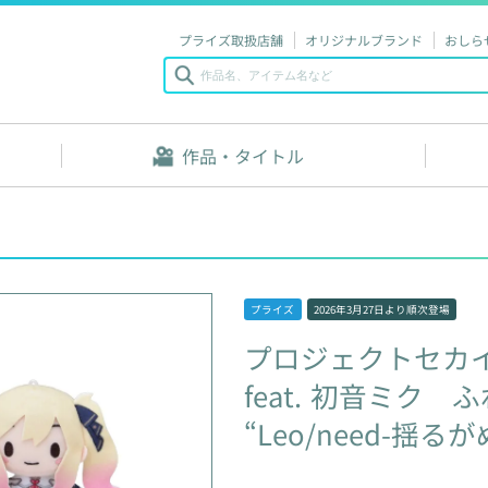
プライズ取扱店舗
オリジナルブランド
おしら
作品・タイトル
プライズ
2026年3月27日
より順次登場
プロジェクトセカ
feat.
初音ミク
ふ
“Leo/need-揺