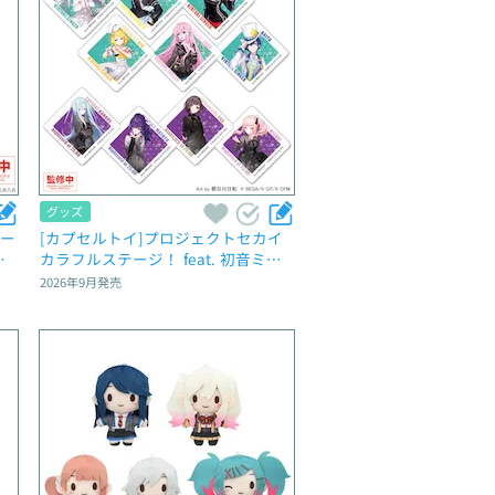
グッズ
テー
[カプセルトイ]プロジェクトセカイ 
マ
カラフルステージ！ feat. 初音ミ
ウ
ク　カプセルアクリルマグネット　
2026年9月
発売
Vol.3