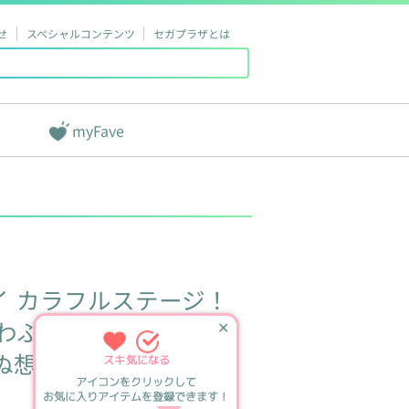
せ
スペシャルコンテンツ
セガプラザとは
myFave
イ
カラフルステージ！
わぷち
マスコット
✕
るがぬ想い、今言葉にして”
スキ
気になる
アイコンをクリックして
お気に入りアイテムを登録できます！