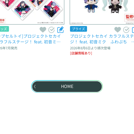
グッズ
プライズ
カプセルトイ]プロジェクトセカイ 
プロジェクトセカイ カラフルス
ラフルステージ！ feat. 初音ミ
ジ！ feat. 初音ミク　ふわぷち　
　カプセルアクリルマグネット　
スコット“Vivid BAD SQUAD”～Bra
26年7月
発売
2026年8月6日
より順次登場
l.1
d New World～
[店舗情報あり]
HOME