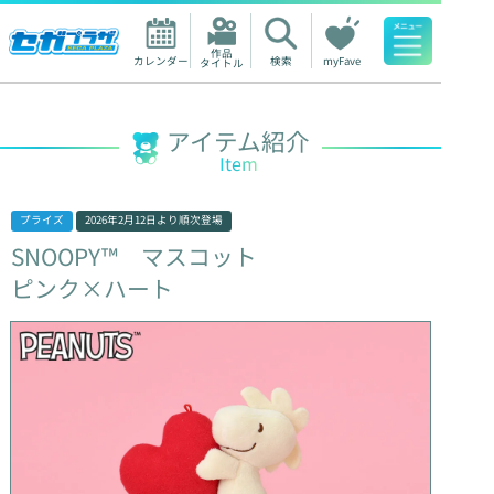
作品

カレンダー
検索
myFave
タイトル
人気ワード
アイテム紹介
Item
プライズ
2026年2月12日
より順次登場
SNOOPY™
マスコット
ピンク×ハート