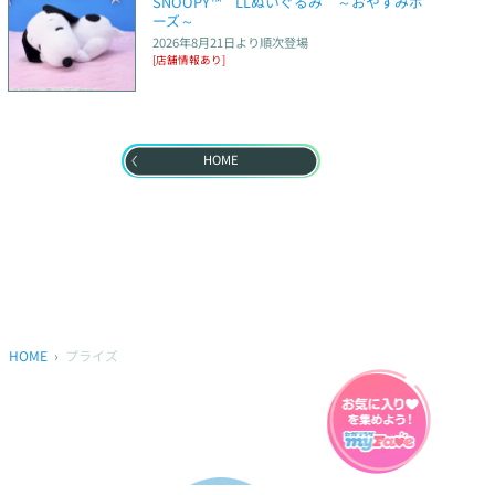
SNOOPY™　LLぬいぐるみ　～おやすみポ
ーズ～
2026年8月21日
より順次登場
[店舗情報あり]
HOME
HOME
プライズ