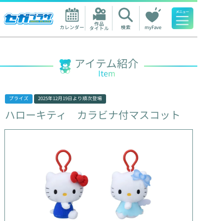
作品

カレンダー
検索
myFave
タイトル
人気ワード
アイテム紹介
Item
プライズ
2025年12月19日
より順次登場
ハローキティ
カラビナ付マスコット