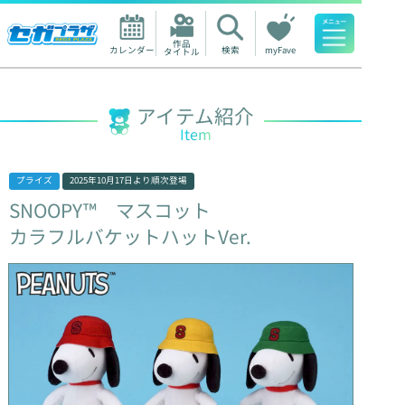
作品

カレンダー
検索
myFave
タイトル
人気ワード
アイテム紹介
Item
プライズ
2025年10月17日
より順次登場
SNOOPY™
マスコット
カラフルバケットハットVer.