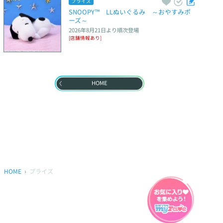
プライズ
SNOOPY™　LLぬいぐるみ　～おやすみポ
ーズ～
2026年8月21日
より順次登場
[店舗情報あり]
HOME
HOME
プライズ