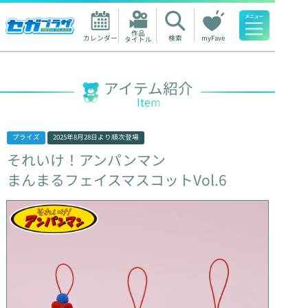
作品

カレンダー
検索
myFave
タイトル
人気ワード
アイテム紹介
Item
プライズ
2025年8月28日
より順次登場
それいけ！アンパンマン
まんまるフェイスマスコットVol.6