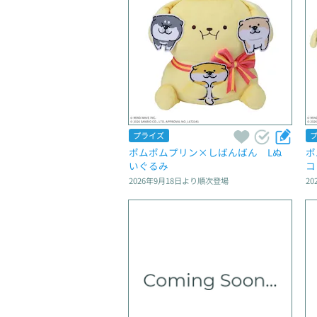
プライズ
ポムポムプリン×しばんばん　Lぬ
ポ
いぐるみ
コ
2026年9月18日
より順次登場
20