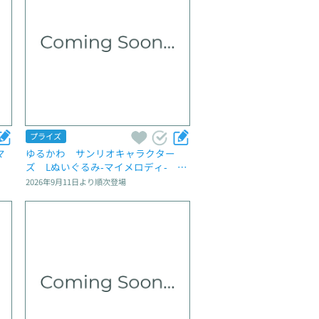
プライズ
マ
ゆるかわ　サンリオキャラクター
ズ　Lぬいぐるみ‐マイメロディ‐　Lu
na et Sol
2026年9月11日
より順次登場