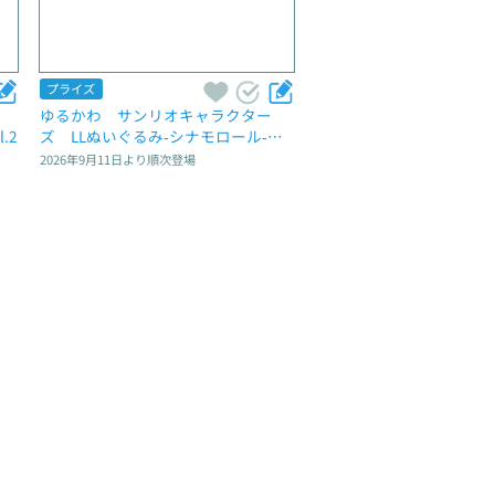
プライズ
ゆるかわ　サンリオキャラクター
.2
ズ　LLぬいぐるみ‐シナモロール‐　L
una et Sol
2026年9月11日
より順次登場