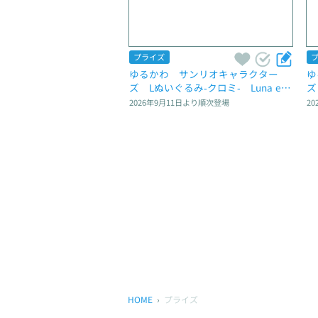
プライズ
ゆるかわ　サンリオキャラクター
ゆ
ズ　Lぬいぐるみ‐クロミ‐　Luna et 
ズ
Sol
2026年9月11日
より順次登場
20
HOME
プライズ