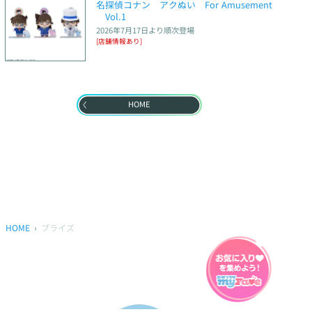
名探偵コナン　アクぬい　For Amusement
　Vol.1
2026年7月17日
より順次登場
[店舗情報あり]
HOME
HOME
プライズ