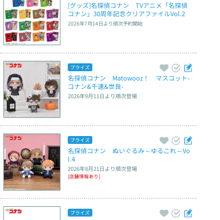
[グッズ]名探偵コナン　TVアニメ「名探偵
コナン」30周年記念クリアファイルVol.2
2026年7月14日
より順次予約開始
プライズ
名探偵コナン　Matowooz！　マスコット‐
コナン&千速&世良‐
2026年9月11日
より順次登場
プライズ
名探偵コナン　ぬいぐるみ～ゆるこれ～Vo
l.4
2026年8月21日
より順次登場
[店舗情報あり]
プライズ