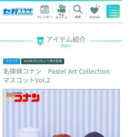
作品

カレンダー
検索
myFave
タイトル
人気ワード
アイテム紹介
Item
プライズ
2025年6月13日
より順次登場
名探偵コナン
Pastel
Art
Collection
マスコットVol.2