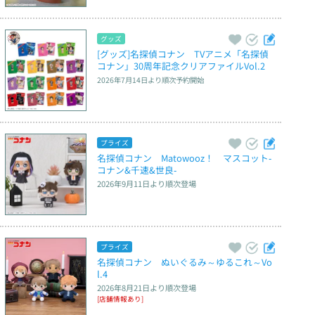
グッズ
[グッズ]名探偵コナン　TVアニメ「名探偵
コナン」30周年記念クリアファイルVol.2
2026年7月14日
より順次予約開始
プライズ
名探偵コナン　Matowooz！　マスコット‐
コナン&千速&世良‐
2026年9月11日
より順次登場
プライズ
名探偵コナン　ぬいぐるみ～ゆるこれ～Vo
l.4
2026年8月21日
より順次登場
[店舗情報あり]