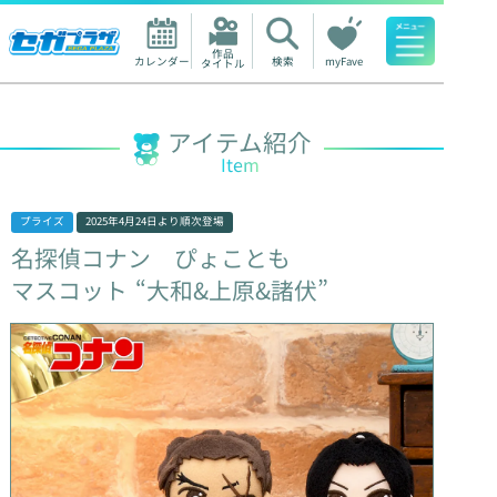
作品

カレンダー
検索
myFave
タイトル
人気ワード
アイテム紹介
Item
プライズ
2025年4月24日
より順次登場
名探偵コナン
ぴょことも
マスコット
“大和&上原&諸伏”