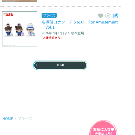
プライズ
名探偵コナン　アクぬい　For Amusement
　Vol.1
2026年7月17日
より順次登場
[店舗情報あり]
HOME
HOME
プライズ