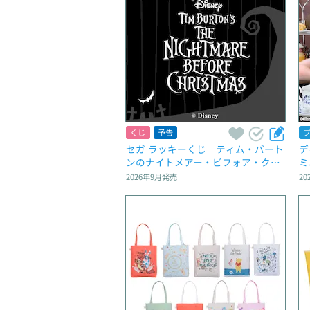
くじ
予告
セガ ラッキーくじ　ティム・バート
デ
ンのナイトメアー・ビフォア・クリ
ミ
スマス
2026年9月
発売
20