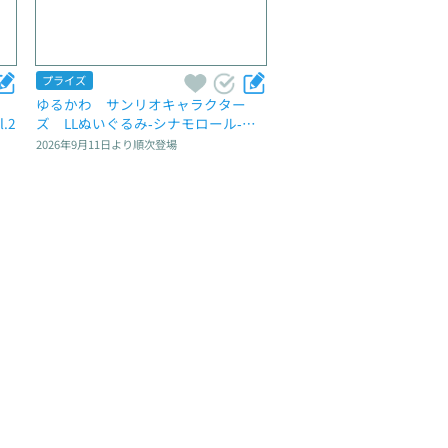
プライズ
ゆるかわ　サンリオキャラクター
.2
ズ　LLぬいぐるみ‐シナモロール‐　L
una et Sol
2026年9月11日
より順次登場