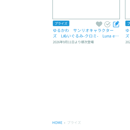
プライズ
ゆるかわ　サンリオキャラクター
ゆ
ズ　Lぬいぐるみ‐クロミ‐　Luna et 
ズ
Sol
2026年9月11日
より順次登場
20
HOME
プライズ