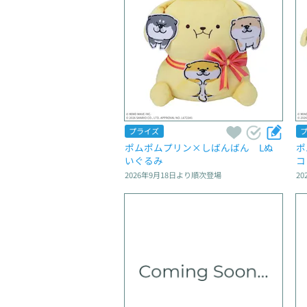
プライズ
ポムポムプリン×しばんばん　Lぬ
ポ
いぐるみ
コ
2026年9月18日
より順次登場
20