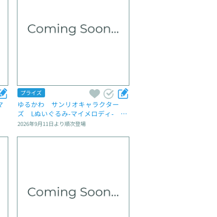
プライズ
マ
ゆるかわ　サンリオキャラクター
ズ　Lぬいぐるみ‐マイメロディ‐　Lu
na et Sol
2026年9月11日
より順次登場