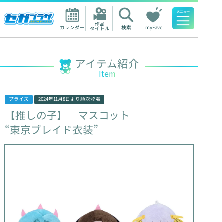
作品

カレンダー
検索
myFave
タイトル
人気ワード
アイテム紹介
Item
プライズ
2024年11月8日
より順次登場
【推しの子】
マスコット
“東京ブレイド衣装”