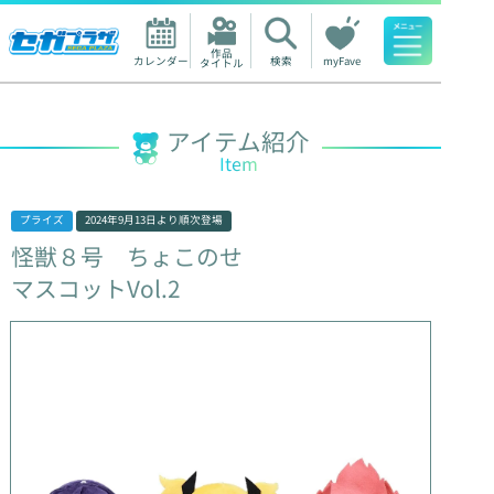
作品

カレンダー
検索
myFave
タイトル
人気ワード
アイテム紹介
Item
プライズ
2024年9月13日
より順次登場
怪獣８号
ちょこのせ
マスコットVol.2