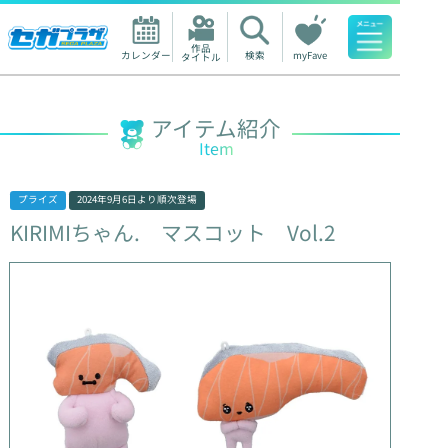
作品

カレンダー
検索
myFave
タイトル
人気ワード
アイテム紹介
Item
プライズ
2024年9月6日
より順次登場
KIRIMIちゃん.
マスコット
Vol.2