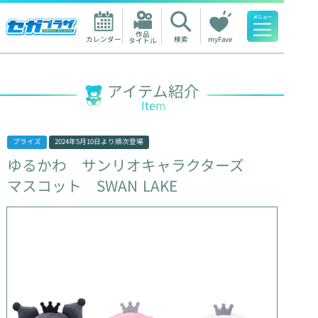
作品

カレンダー
検索
myFave
タイトル
人気ワード
アイテム紹介
Item
プライズ
2024年5月10日
より順次登場
ゆるかわ
サンリオキャラクターズ
マスコット
SWAN
LAKE