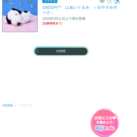
プライズ
SNOOPY™　LLぬいぐるみ　～おやすみポ
ーズ～
2026年8月21日
より順次登場
[店舗情報あり]
HOME
HOME
プライズ