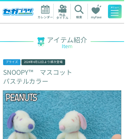
作品

カレンダー
検索
myFave
タイトル
人気ワード
アイテム紹介
Item
プライズ
2024年4月12日
より順次登場
SNOOPY™
マスコット
パステルカラー