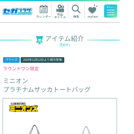
作品

カレンダー
検索
myFave
タイトル
人気ワード
アイテム紹介
Item
プライズ
2025年12月12日
より順次登場
ラウンドワン限定
ミニオン
プラチナムザッカトートバッグ