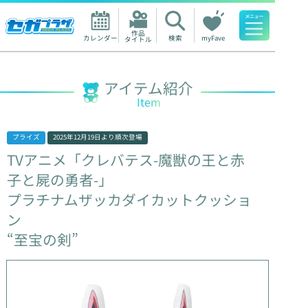
作品

カレンダー
検索
myFave
タイトル
人気ワード
アイテム紹介
Item
プライズ
2025年12月19日
より順次登場
TVアニメ「クレバテス-魔獣の王と赤
子と屍の勇者-」
プラチナムザッカダイカットクッショ
ン
“至宝の剣”